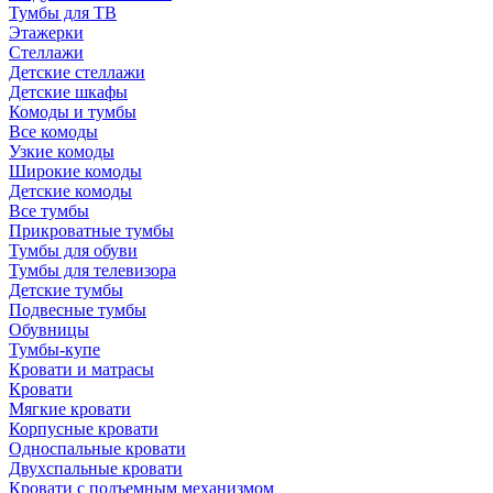
Тумбы для ТВ
Этажерки
Стеллажи
Детские стеллажи
Детские шкафы
Комоды и тумбы
Все комоды
Узкие комоды
Широкие комоды
Детские комоды
Все тумбы
Прикроватные тумбы
Тумбы для обуви
Тумбы для телевизора
Детские тумбы
Подвесные тумбы
Обувницы
Тумбы-купе
Кровати и матрасы
Кровати
Мягкие кровати
Корпусные кровати
Односпальные кровати
Двухспальные кровати
Кровати с подъемным механизмом