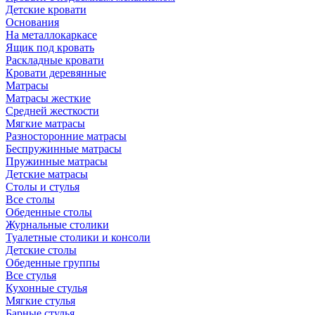
Детские кровати
Основания
На металлокаркасе
Ящик под кровать
Раскладные кровати
Кровати деревянные
Матрасы
Матрасы жесткие
Средней жесткости
Мягкие матрасы
Разносторонние матрасы
Беспружинные матрасы
Пружинные матрасы
Детские матрасы
Столы и стулья
Все столы
Обеденные столы
Журнальные столики
Туалетные столики и консоли
Детские столы
Обеденные группы
Все стулья
Кухонные стулья
Мягкие стулья
Барные стулья