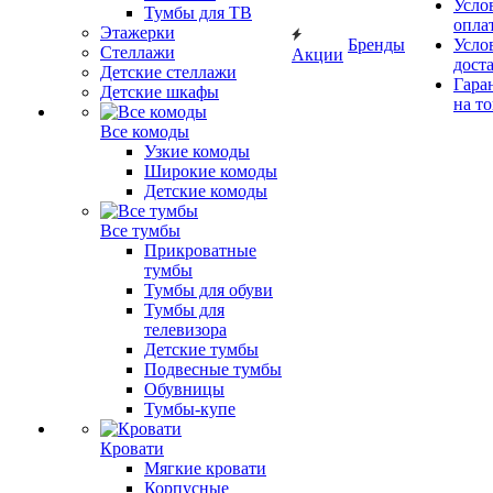
Усло
Тумбы для ТВ
опла
Этажерки
Бренды
Усло
Стеллажи
Акции
дост
Детские стеллажи
Гара
Детские шкафы
на т
Все комоды
Узкие комоды
Широкие комоды
Детские комоды
Все тумбы
Прикроватные
тумбы
Тумбы для обуви
Тумбы для
телевизора
Детские тумбы
Подвесные тумбы
Обувницы
Тумбы-купе
Кровати
Мягкие кровати
Корпусные