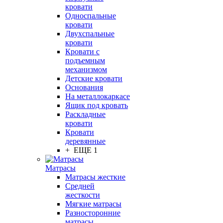
кровати
Односпальные
кровати
Двухспальные
кровати
Кровати с
подъемным
механизмом
Детские кровати
Основания
На металлокаркасе
Ящик под кровать
Раскладные
кровати
Кровати
деревянные
+ ЕЩЕ 1
Матрасы
Матрасы жесткие
Средней
жесткости
Мягкие матрасы
Разносторонние
матрасы