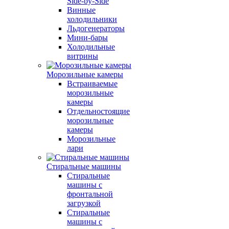
Side-by-Side
Винные
холодильники
Льдогенераторы
Мини-бары
Холодильные
витрины
Морозильные камеры
Встраиваемые
морозильные
камеры
Отдельностоящие
морозильные
камеры
Морозильные
лари
Стиральные машины
Стиральные
машины с
фронтальной
загрузкой
Стиральные
машины с